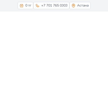
0 тг
+7 701 765 0303
Астана