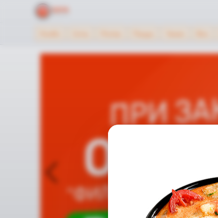
Комбо
Сеты
Роллы
Пицца
Чикен
Вок