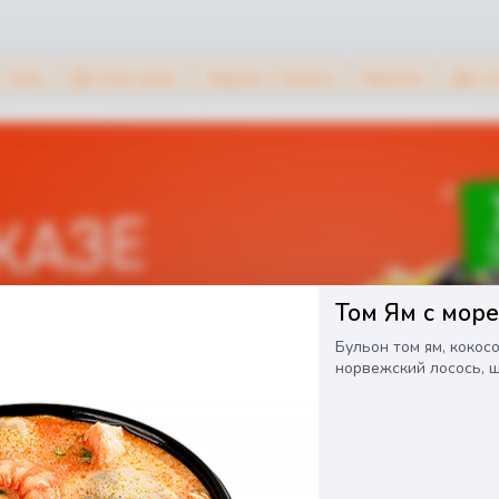
Супы
Детское меню
Закуски / Салаты
Напитки
Дип-п
Том Ям с мор
Бульон том ям, кокосо
норвежский лосось, ш