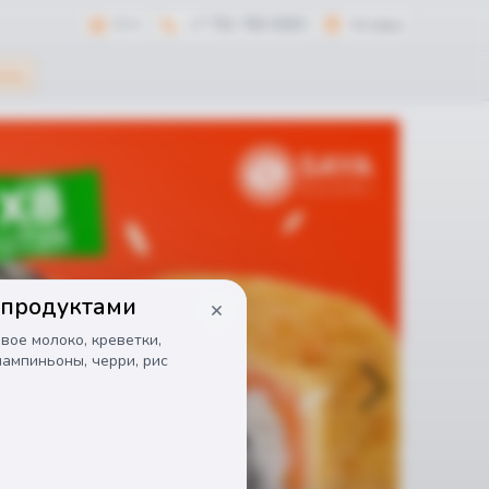
0 тг
+7 701 765 0303
Астана
оты
епродуктами
вое молоко, креветки, 
ампиньоны, черри, рис