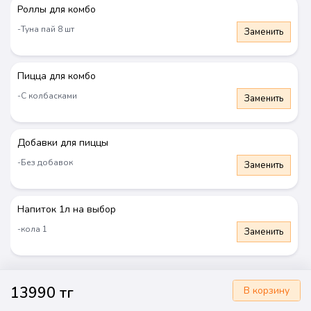
Роллы для комбо
-Туна пай 8 шт
Заменить
Пицца для комбо
Комбо "Для себя"
Комбо "Для друзей"
7990 тг
9990 тг
-С колбасками
Заменить
Выбрать
Выбрать
Добавки для пиццы
-Без добавок
Заменить
Новинка
Новинка
Напиток 1л на выбор
-кола 1
Заменить
Доставка 2000₸. Еще 5999₸, и доставим бесплатно
13990 тг
В корзину
Главная
Корзина
Профиль
Контакты