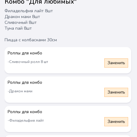
Комбо "Для любимых"
Астана
Филадельфия лайт 8шт
Дракон маки 8шт
Комбо
Сеты
Роллы
Пицца
Чикен
Вок
Супы
Сливочный 8шт
Туна пай 8шт
Пицца с колбасками 30см
Роллы для комбо
-Сливочный ролл 8 шт
Заменить
Роллы для комбо
-Дракон маки
Заменить
Комбо
Новинка
Новинка
Роллы для комбо
-Филадельфия лайт
Заменить