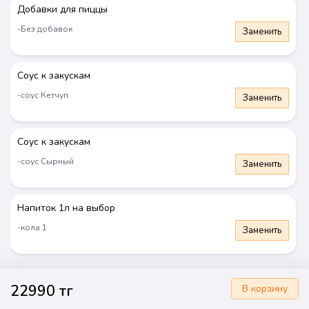
Добавки для пиццы
-Без добавок
Заменить
Соус к закускам
Комбо "Для себя"
Комбо "Для друзей"
7990 тг
9990 тг
-соус Кетчуп
Заменить
Выбрать
Выбрать
Соус к закускам
-соус Сырный
Заменить
Новинка
Новинка
Напиток 1л на выбор
-кола 1
Заменить
Доставка 2000₸. Еще 5999₸, и доставим бесплатно
22990 тг
В корзину
Главная
Корзина
Профиль
Контакты