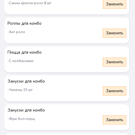
-Санни криспи ролл 8 шт
Заменить
Астана
Комбо
Сеты
Роллы
Пицца
Чикен
Вок
Супы
Роллы для комбо
-Хит ролл
Заменить
Пицца для комбо
-С колбасками
Заменить
Закуски для комбо
-Чикены 15 шт
Заменить
Комбо
Новинка
Новинка
Закуски для комбо
-Фри бол.порц.
Заменить