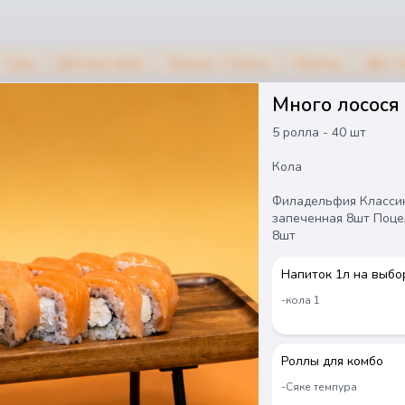
Супы
Детское меню
Закуски / Салаты
Напитки
Дип-п
Много лосося
5 ролла - 40 шт
Кола
Филадельфия Классик
запеченная 8шт Поце
8шт
Напиток 1л на выбо
-кола 1
Роллы для комбо
-Сяке темпура