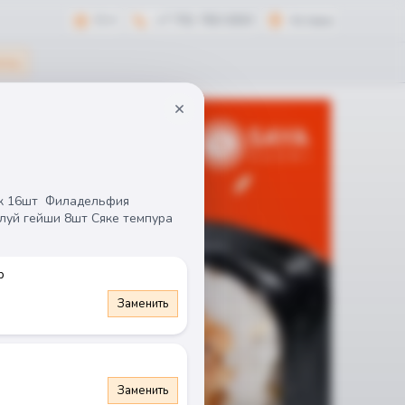
0 тг
+7 701 765 0303
Астана
оты
 16шт  Филадельфия 
луй гейши 8шт Сяке темпура 
р
Заменить
Заменить