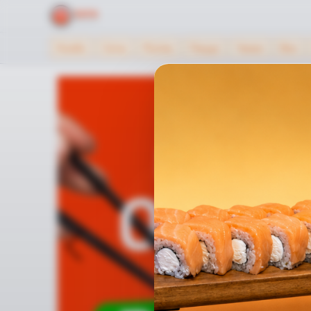
Комбо
Сеты
Роллы
Пицца
Чикен
Вок