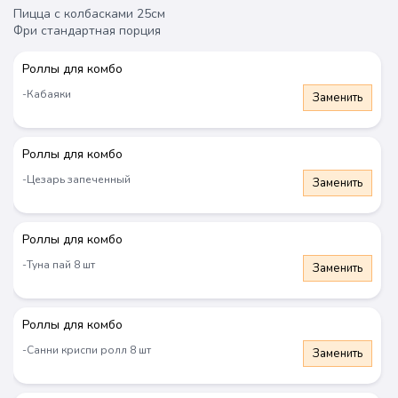
Пицца с колбасками 25см
Астана
Фри стандартная порция 
Комбо
Сеты
Роллы
Пицца
Чикен
Вок
Супы
Роллы для комбо
-Кабаяки
Заменить
Роллы для комбо
-Цезарь запеченный
Заменить
Роллы для комбо
-Туна пай 8 шт
Заменить
Комбо
Новинка
Новинка
Роллы для комбо
-Санни криспи ролл 8 шт
Заменить