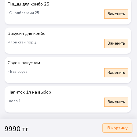
Пиццы для комбо 25
-С колбасками 25
Заменить
Закуски для комбо
Комбо "Для себя"
Комбо "Для друзей"
7990 тг
9990 тг
-Фри стан.порц.
Заменить
Выбрать
Выбрать
Соус к закускам
- Без соуса
Заменить
Новинка
Новинка
Напиток 1л на выбор
-кола 1
Заменить
Доставка 2000₸. Еще 5999₸, и доставим бесплатно
9990 тг
В корзину
Главная
Корзина
Профиль
Контакты