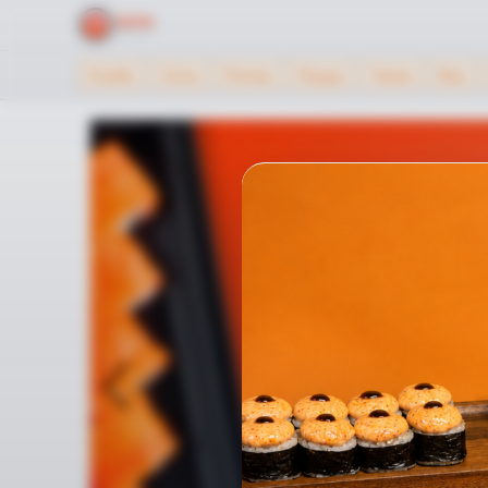
Комбо
Сеты
Роллы
Пицца
Чикен
Вок