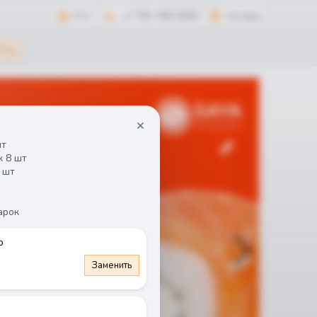
0 тг
+7 701 765 0303
Астана
оты
шт
 8 шт 
 шт 
арок
р
Заменить