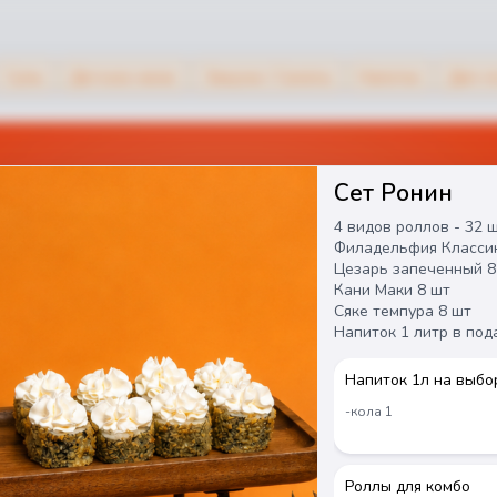
Супы
Детское меню
Закуски / Салаты
Напитки
Дип-п
Сет Ронин
4 видов роллов - 32 
Филадельфия Классик
Цезарь запеченный 8
Кани Маки 8 шт 
Сяке темпура 8 шт 
Напиток 1 литр в под
Напиток 1л на выбо
-кола 1
Роллы для комбо